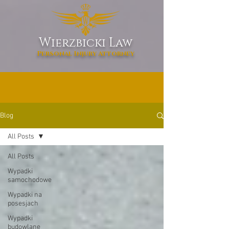
W
L
ierzbicki
aw
Personal Injury Attorney
Blog
All Posts
All Posts
Wypadki
samochodowe
Wypadki na
posesjach
Wypadki
budowlane