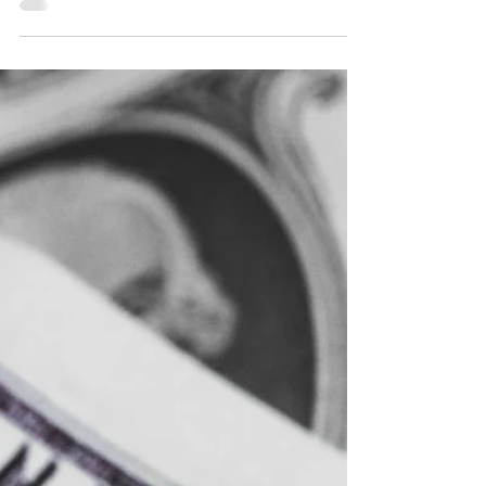
pracy lub Twój stan zdrowia pogorszył się w
związku z długoletnim...