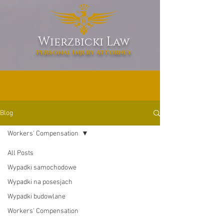
W
L
ierzbicki
aw
Personal Injury Attorney
Blog
Workers' Compensation
All Posts
Wypadki samochodowe
Wypadki na posesjach
Wypadki budowlane
Workers' Compensation