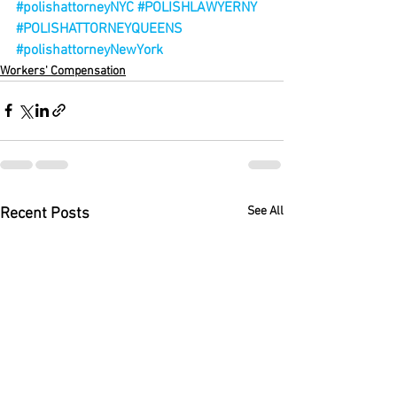
#polishattorneyNYC
#POLISHLAWYERNY
#POLISHATTORNEYQUEENS
#polishattorneyNewYork
Workers' Compensation
See All
Recent Posts