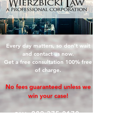
Every day matters, so don't wait
and contact us now.
Get a free consultation 100% free
of charge.
No fees guaranteed
unless
we
win your
case!
929.375.0170
:
CALL
POLISH ATTORNEY NEW YORK