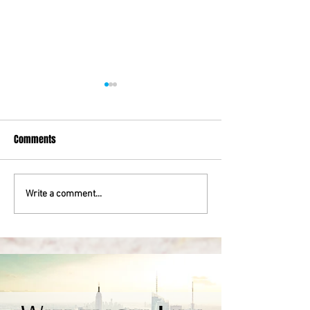
Comments
ADWOKAT WYPADKOWY
UGODA WORKERS C
Write a comment...