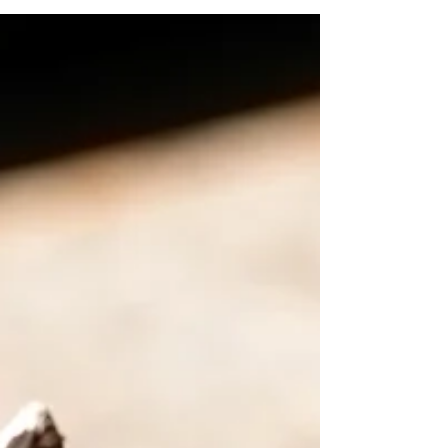
Roboynik mial wypadek na rusztowaniu na
budowie w Nowym Jorku. Czy przysluguje mu
odszkodowanie za wypadek w pracy