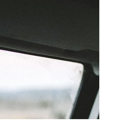
Jun 28, 2018
Workers Comp Wypadek
Pewien pracownik doznał wypadku podczas
tynkowania ściany w remontowanym lokalu
użytkowym. Aby sięgnąć do partii
znajdujących się przy...