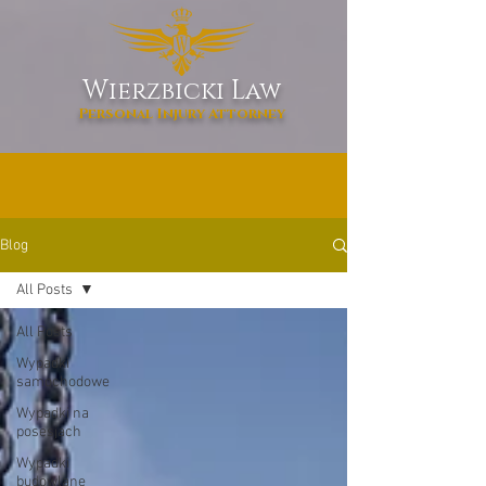
W
L
ierzbicki
aw
Personal Injury Attorney
Blog
All Posts
All Posts
Wypadki
samochodowe
Wypadki na
posesjach
Wypadki
budowlane