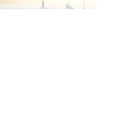
Every day matters, so don't wait
and contact us now.
Get a free consultation 100% free
of charge.
No fees guaranteed
unless
we
win your
case!
929.375.0170
:
CALL