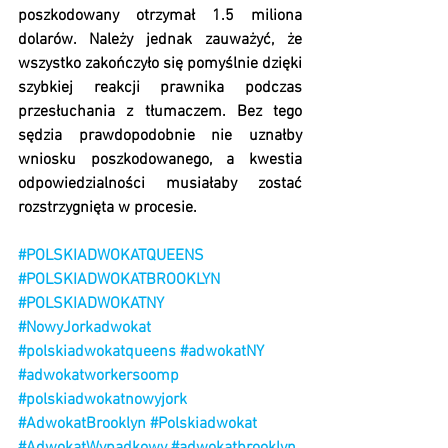
poszkodowany otrzymał 1.5 miliona 
dolarów. Należy jednak zauważyć, że 
wszystko zakończyło się pomyślnie dzięki 
szybkiej reakcji prawnika podczas 
przesłuchania z tłumaczem. Bez tego 
sędzia prawdopodobnie nie uznałby 
wniosku poszkodowanego, a kwestia 
odpowiedzialności musiałaby zostać 
rozstrzygnięta w procesie.
#POLSKIADWOKATQUEENS
#POLSKIADWOKATBROOKLYN
#POLSKIADWOKATNY
#NowyJorkadwokat
#polskiadwokatqueens
#adwokatNY
#adwokatworkersoomp
#polskiadwokatnowyjork
#AdwokatBrooklyn
#Polskiadwokat