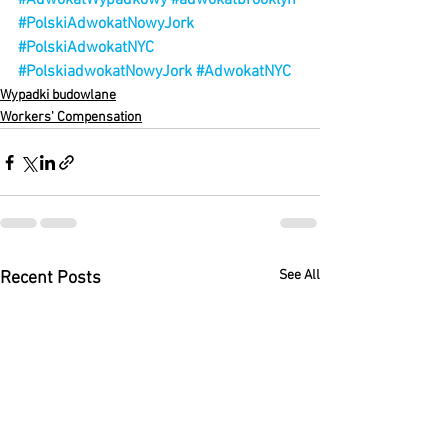
#AdwokatWypadkowy
#adwokatbrooklyn
#PolskiAdwokatNowyJork
#PolskiAdwokatNYC
#PolskiadwokatNowyJork
#AdwokatNYC
Wypadki budowlane
Workers' Compensation
See All
Recent Posts