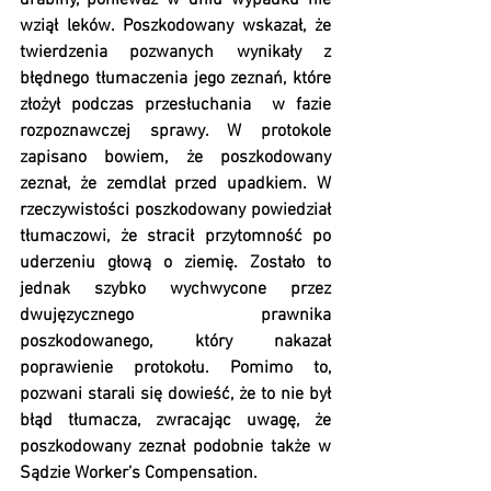
drabiny, ponieważ w dniu wypadku nie 
wziął leków. Poszkodowany wskazał, że 
twierdzenia pozwanych wynikały z 
błędnego tłumaczenia jego zeznań, które 
złożył podczas przesłuchania  w fazie 
rozpoznawczej sprawy. W protokole 
zapisano bowiem, że poszkodowany 
zeznał, że zemdlał przed upadkiem. W 
rzeczywistości poszkodowany powiedział 
tłumaczowi, że stracił przytomność po 
uderzeniu głową o ziemię. Zostało to 
jednak szybko wychwycone przez 
dwujęzycznego prawnika 
poszkodowanego, który nakazał 
poprawienie protokołu. Pomimo to, 
pozwani starali się dowieść, że to nie był 
błąd tłumacza, zwracając uwagę, że 
poszkodowany zeznał podobnie także w 
Sądzie Worker’s Compensation.