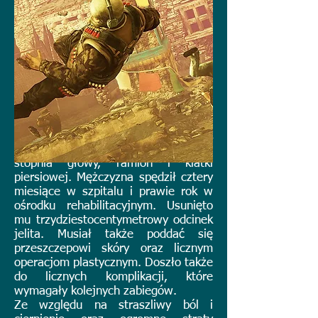
Właśnie takie zaniedbanie przyczyniło
się do wypadku czterdziestolatka,
który doznał obrażeń ciała podczas
lakierowania podłogi w apartamencie
swego pracodawcy. W trakcie
renowacji, produkt zapalił się i doszło
do błyskawicznego pożaru. Pracownik
doznał poparzeń drugiego i trzeciego
stopnia głowy, ramion i klatki
piersiowej. Mężczyzna spędził cztery
miesiące w szpitalu i prawie rok w
ośrodku rehabilitacyjnym. Usunięto
mu trzydziestocentymetrowy odcinek
jelita. Musiał także poddać się
przeszczepowi skóry oraz licznym
operacjom plastycznym. Doszło także
do licznych komplikacji, które
wymagały kolejnych zabiegów.
Ze względu na straszliwy ból i