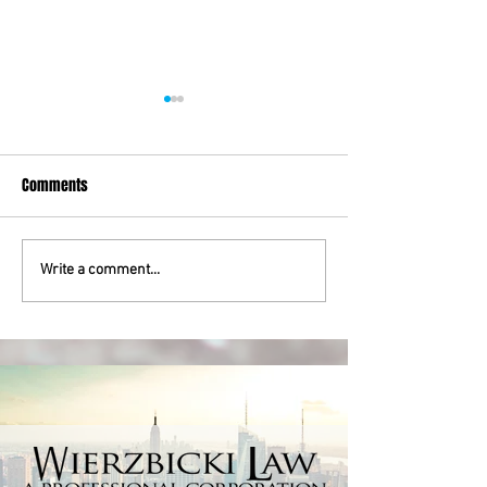
Comments
ADWOKAT WYPADKOWY
AUTO WYPADKI NOW
Write a comment...