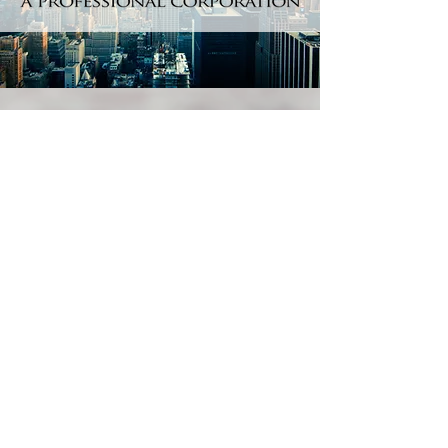
Every day matters, so don't wait
and contact us now.
Get a free consultation 100% free
of charge.
No fees guaranteed
unless
we
win your
case!
929.375.0170
:
CALL
POLISH ATTORNEY NEW YORK