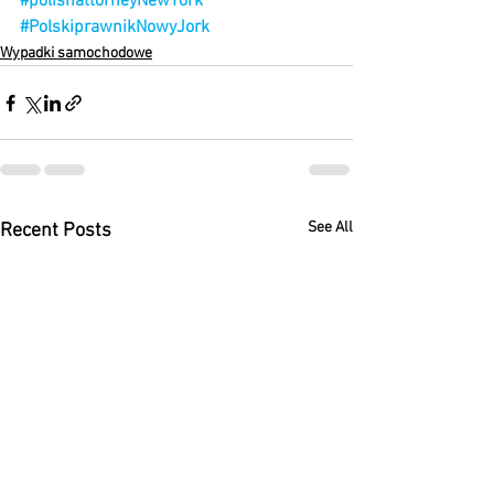
#polishattorneyNewYork
#PolskiprawnikNowyJork
Wypadki samochodowe
See All
Recent Posts