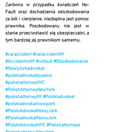
Zarówno w przypadku świadczeń No-
Fault oraz dochodzenia odszkodowania 
za ból i cierpienie, niezbędna jest pomoc 
prawnika. Poszkodowany nie jest w 
stanie przeciwstawić się ubezpieczalni, a 
tym bardziej jej prawnikom samemu.
#caraccident
#caraccidentNY
#AccidentinNY
#nofault
#Odszkodowanie
#NowyJorkadwokat
#polskiadwokatqueens
#polishattorneyNYC
#PolishAttorneyNewYork
#polishattorneyNY
#Polskiadwokat
#polskiadwokatnowyjork
#PolskiAdwokatNowyJork
#PolskiadwokatNowyJork
#PolskiAdwokatNYC
#Polishattorneys