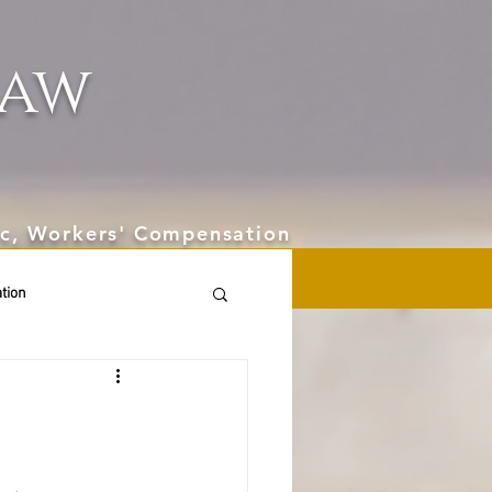
aw
hic, Workers' Compensation
tion