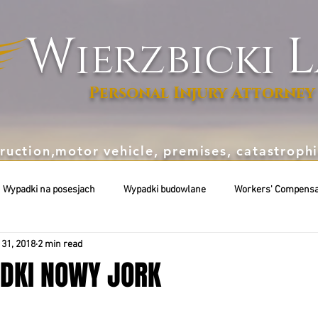
W
L
ierzbicki
Personal Injury Attorney
ruction,motor vehicle, premises, catastrop
Wypadki na posesjach
Wypadki budowlane
Workers' Compensa
31, 2018
2 min read
DKI NOWY JORK