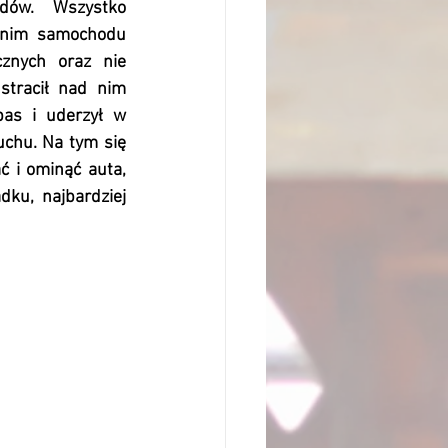
ów.  Wszystko 
 nim samochodu 
nych oraz nie 
stracił nad nim 
as i uderzył w 
chu. Na tym się 
 i ominąć auta, 
u, najbardziej 