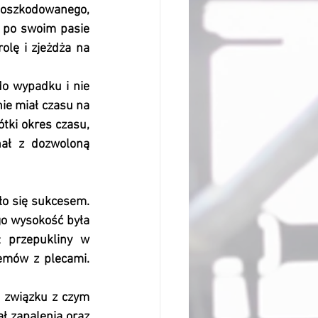
poszkodowanego, 
ł po swoim pasie 
olę i zjeżdża na 
o wypadku i nie 
nie miał czasu na 
ki okres czasu, 
ał z dozwoloną 
o się sukcesem. 
o wysokość była 
 przepukliny w 
emów z plecami. 
w związku z czym 
 zapalenia oraz 