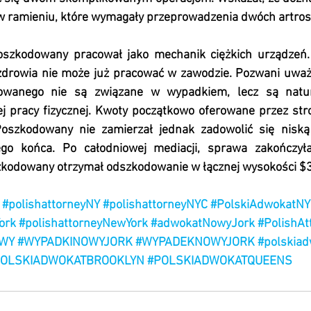
w ramieniu, które wymagały przeprowadzenia dwóch artrosk
szkodowany pracował jako mechanik ciężkich urządzeń. T
zdrowia nie może już pracować w zawodzie. Pozwani uważal
owanego nie są związane w wypadkiem, lecz są natur
iej pracy fizycznej. Kwoty początkowo oferowane przez st
Poszkodowany nie zamierzał jednak zadowolić się niską
o końca. Po całodniowej mediacji, sprawa zakończyła
zkodowany otrzymał odszkodowanie w łącznej wysokości $
#polishattorneyNY
#polishattorneyNYC
#PolskiAdwokatNY
ork
#polishattorneyNewYork
#adwokatNowyJork
#PolishAt
WY
#WYPADKINOWYJORK
#WYPADEKNOWYJORK
#polskia
POLSKIADWOKATBROOKLYN
#POLSKIADWOKATQUEENS