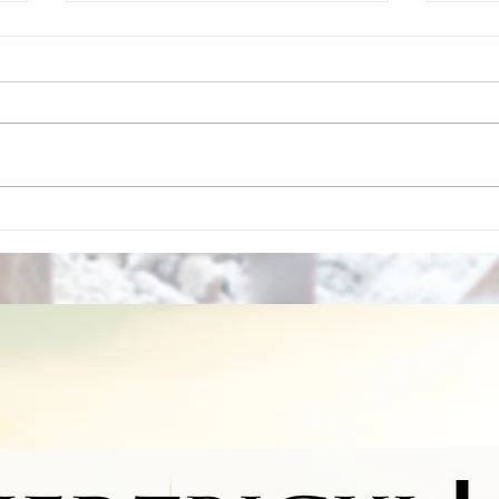
ADWOKAT WYPADKOWY
Odsz
samo