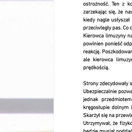
ostrożność. Ten z ko
zarzekając się, że na
kiedy nagle usłyszał 
przeciwległy pas. Co c
Kierowca limuzyny na
powinien ponieść odpow
reakcję. Poszkodowan
ale kierowca limuzy
prędkością.
Strony zdecydowały s
Ubezpieczalnie pozwa
jednak przedmiotem 
kręgosłupie dolnym i
Skarżył się na przewl
Utrzymywał, że fizyko
będzie musiał poddać