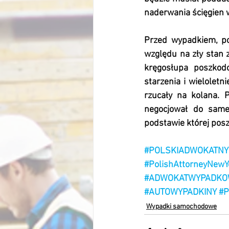
naderwania ścięgien 
Przed wypadkiem, po
względu na zły stan 
kręgosłupa poszkod
starzenia i wieloletn
rzucały na kolana. 
negocjował do sameg
podstawie której pos
#POLSKIADWOKATNY
#PolishAttorneyNewY
#ADWOKATWYPADKO
#AUTOWYPADKINY
#
Wypadki samochodowe