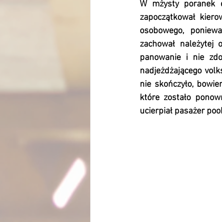
W mżysty poranek d
zapoczątkował kiero
osobowego, poniewa
zachował należytej o
panowanie i nie zdo
nadjeżdżającego volk
nie skończyło, bowie
które zostało ponow
ucierpiał pasażer po