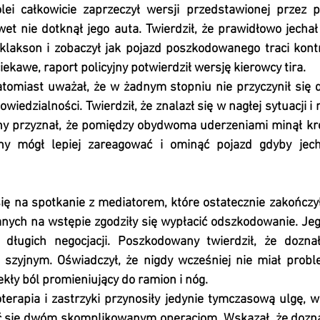
lei całkowicie zaprzeczył wersji przedstawionej przez 
wet nie dotknął jego auta. Twierdził, że prawidłowo jecha
klakson i zobaczył jak pojazd poszkodowanego traci kontr
iekawe, raport policyjny potwierdził wersję kierowcy tira.
tomiast uważał, że w żadnym stopniu nie przyczynił się d
iedzialności. Twierdził, że znalazł się w nagłej sytuacji i 
y przyznał, że pomiędzy obydwoma uderzeniami minął krót
ny mógł lepiej zareagować i ominąć pojazd gdyby jech
ię na spotkanie z mediatorem, które ostatecznie zakończył
nych na wstępie zgodziły się wypłacić odszkodowanie. Jeg
długich negocjacji. Poszkodowany twierdził, że doznał
 szyjnym. Oświadczył, że nigdy wcześniej nie miał probl
ekły ból promieniujący do ramion i nóg.
terapia i zastrzyki przynosiły jedynie tymczasową ulgę, 
 się dwóm skomplikowanym operacjom. Wskazał, że doznał