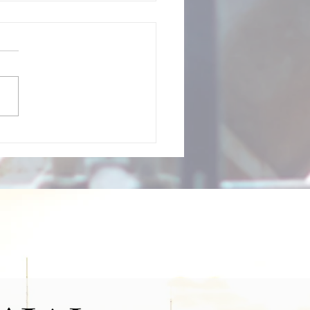
kodowanie w wypadkach
chodowych