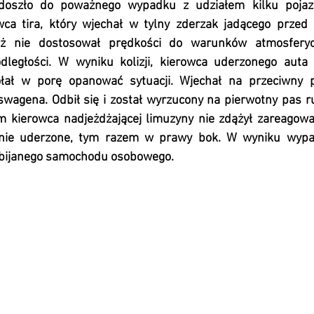
oszło do poważnego wypadku z udziałem kilku pojazd
wca tira, który wjechał w tylny zderzak jadącego przed
ż nie dostosował prędkości do warunków atmosferycz
dległości. W wyniku kolizji, kierowca uderzonego auta 
łał w porę opanować sytuacji. Wjechał na przeciwny p
swagena. Odbił się i został wyrzucony na pierwotny pas ru
m kierowca nadjeżdżającej limuzyny nie zdążył zareagować
nie uderzone, tym razem w prawy bok. W wyniku wypadk
obijanego samochodu osobowego.