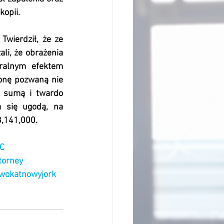
opii.
wierdził, że ze 
i, że obrażenia 
alnym efektem 
ronę pozwaną nie 
 sumą i twardo 
 się ugodą, na 
3,141,000.
C
torney
dwokatnowyjork