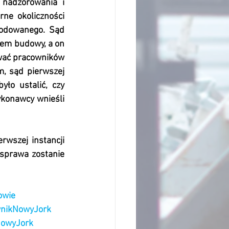
nadzorowania i 
ne okoliczności 
odowanego. Sąd 
iem budowy, a on 
wać pracowników 
 sąd pierwszej 
ło ustalić, czy 
konawcy wnieśli 
wszej instancji 
sprawa zostanie 
owie
wnikNowyJork
NowyJork