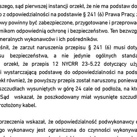
zego, sąd pierwszej instancji orzekł, że nie ma podstaw d
z odpowiedzialności na podstawie § 241 (6) Prawa Pracy, 
owy powinny być zabezpieczone, przygotowane i przeprowa
nikom odpowiednią ochronę i bezpieczeństwo. Ten bezwzg
generalnych wykonawców i ich pośredników.
śnił, że zarzut naruszenia przepisu § 241 (6) musi doty
isu bezpieczeństwa, a nie jedynie ogólnych stand
 orzekł, że przepis 12 NYCRR 23-5.22 dotyczący uży
 wystarczającą podstawę do odpowiedzialności na podst
ekł również, że powyższy przepis został naruszony, poniew
zczudłach wysuniętych w górę 24 cale od podłoża, na kt
. Sąd  wskazał, że poszkodowany miał wysunięte szczudł
 rozłożony kabel.
rzeczenia wskazał, że odpowiedzialność podwykonawcy dz
ego wykonawcy jest ograniczona do czynności wykonyw