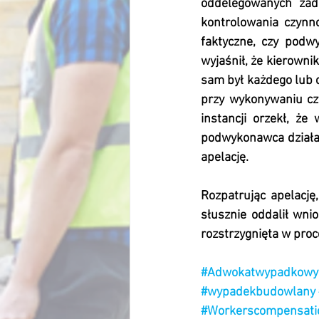
oddelegowanych zada
kontrolowania czynno
faktyczne, czy podw
wyjaśnił, że kierowni
sam był każdego lub 
przy wykonywaniu cz
instancji orzekł, że
podwykonawca działa
apelację.
Rozpatrując apelację
słusznie oddalił wni
rozstrzygnięta w proc
#Adwokatwypadkowy
#wypadekbudowlany
#Workerscompensati