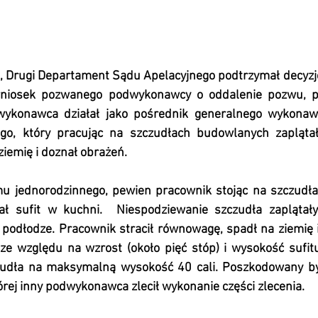
 Drugi Departament Sądu Apelacyjnego podtrzymał decyzję
ł wniosek pozwanego podwykonawcy o oddalenie pozwu, po
wykonawca działał jako pośrednik generalnego wykonawc
o, który pracując na szczudłach budowlanych zaplątał
ziemię i doznał obrażeń.
 jednorodzinnego, pewien pracownik stojąc na szczudła
jał sufit w kuchni.  Niespodziewanie szczudła zaplątał
 podłodze. Pracownik stracił równowagę, spadł na ziemię 
ze względu na wzrost (około pięć stóp) i wysokość sufitu 
udła na maksymalną wysokość 40 cali. Poszkodowany był
órej inny podwykonawca zlecił wykonanie części zlecenia.  