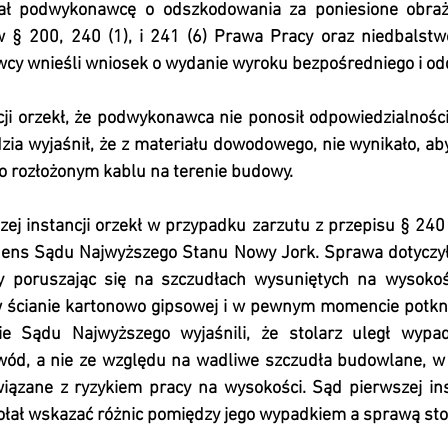
 podwykonawcę o odszkodowania za poniesione obrażen
 § 200, 240 (1), i 241 (6) Prawa Pracy oraz niedbalstw
y wnieśli wniosek o wydanie wyroku bezpośredniego i od
cji orzekł, że podwykonawca nie ponosił odpowiedzialności
zia wyjaśnił, że z materiału dowodowego, nie wynikało, a
 o rozłożonym kablu na terenie budowy.
ej instancji orzekł w przypadku zarzutu z przepisu § 240 
ens Sądu Najwyższego Stanu Nowy Jork. Sprawa dotyczyła 
y poruszając się na szczudłach wysuniętych na wysokość
 ścianie kartonowo gipsowej i w pewnym momencie potkną
wie Sądu Najwyższego wyjaśnili, że stolarz uległ wypa
ewód, a nie ze względu na wadliwe szczudła budowlane, w 
iązane z ryzykiem pracy na wysokości. Sąd pierwszej inst
łał wskazać różnic pomiędzy jego wypadkiem a sprawą sto