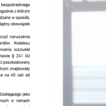
o bezpośredniego 
zgodnie z którym 
dzane w sposób, 
lędny obowiązek 
czyć naruszenia 
ardów Kodeksu 
wania szczudeł 
awie § 241 (6) 
aż poszkodowany 
órym znajdowały 
a na 40 cali od 
iałającego jako 
anych w ramach 