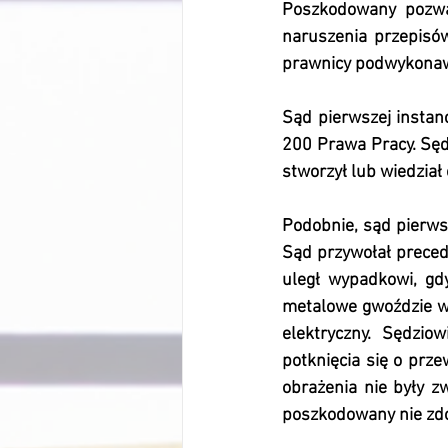
Poszkodowany pozwał
naruszenia przepisów
prawnicy podwykonawc
Sąd pierwszej instan
200 Prawa Pracy. Sęd
stworzył lub wiedział
Podobnie, sąd pierwsz
Sąd przywołał preced
uległ wypadkowi, gd
metalowe gwoździe w
elektryczny. Sędzio
potknięcia się o prz
obrażenia nie były zw
poszkodowany nie zdo