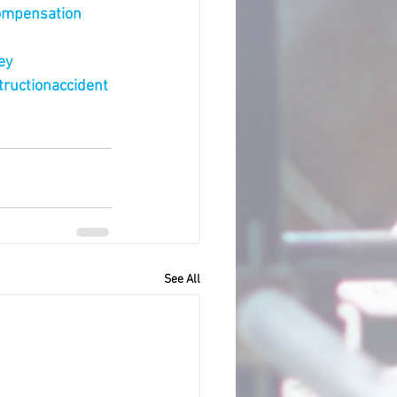
ompensation
ey
ructionaccident
See All