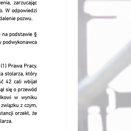
ia, zarzucając 
o. W odpowiedzi 
dalenie pozwu.
 na podstawie § 
by podwykonawca 
(1) Prawa Pracy. 
stolarza, który 
 42 cali wbijał 
ł się o przewód 
dkowi w wyniku 
związku z czym, 
ancji orzekł, że 
larza.