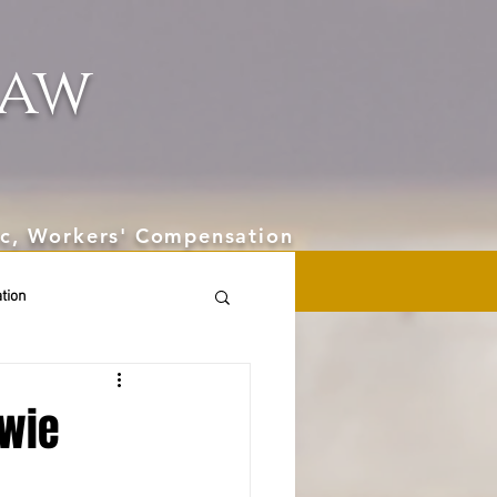
aw
hic, Workers' Compensation
tion
owie