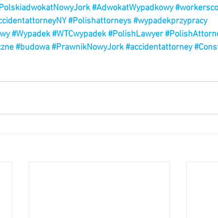
PolskiadwokatNowyJork
#AdwokatWypadkowy
#workersc
ccidentattorneyNY
#Polishattorneys
#wypadekprzypracy
owy
#Wypadek
#WTCwypadek
#PolishLawyer
#PolishAttorn
czne
#budowa
#PrawnikNowyJork
#accidentattorney
#Const