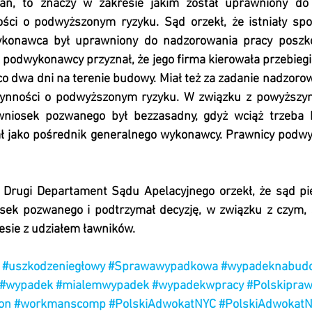
ń, to znaczy w zakresie jakim został uprawniony do 
ści o podwyższonym ryzyku. Sąd orzekł, że istniały spor
ykonawca był uprawniony do nadzorowania pracy poszk
k podwykonawcy przyznał, że jego firma kierowała przebieg
co dwa dni na terenie budowy. Miał też za zadanie nadzoro
ynności o podwyższonym ryzyku. W związku z powyższym,
 wniosek pozwanego był bezzasadny, gdyż wciąż trzeba by
ł jako pośrednik generalnego wykonawcy. Prawnicy podwy
, Drugi Departament Sądu Apelacyjnego orzekł, że sąd pier
osek pozwanego i podtrzymał decyzję, w związku z czym, 
esie z udziałem ławników.
#uszkodzeniegłowy
#Sprawawypadkowa
#wypadeknabud
#wypadek
#mialemwypadek
#wypadekwpracy
#Polskipra
on
#workmanscomp
#PolskiAdwokatNYC
#PolskiAdwokat