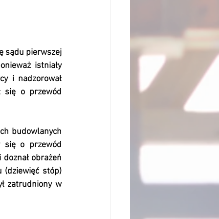
 sądu pierwszej 
nieważ istniały 
y i nadzorował 
 się o przewód 
ch budowlanych 
y się o przewód 
i doznał obrażeń 
(dziewięć stóp) 
 zatrudniony w 