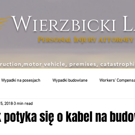
W
L
ierzbicki
Personal Injury Attorney
ruction,motor vehicle, premises, catastrop
Wypadki na posesjach
Wypadki budowlane
Workers' Compensa
5, 2018
3 min read
 potyka się o kabel na bud