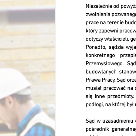
Niezależnie od powyżs
zwolnienia pozwanego 
prace na terenie bud
który zapewni pracow
dotyczy właścicieli, 
Ponadto, sędzia wyja
konkretnego przep
Przemysłowego. Sąd
budowlanych stanowi
Prawa Pracy. Sąd orz
musiał pracować na s
się inne przedmioty
podłogi, na której był
Sąd w uzasadnieniu o
pośrednik generaln