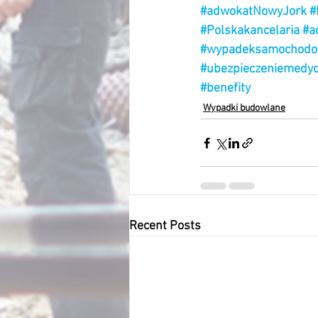
#adwokatNowyJork
#
#Polskakancelaria
#a
#wypadeksamochod
#ubezpieczeniemedy
#benefity
Wypadki budowlane
Recent Posts