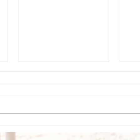
Upadek z drabiny w NY
Potkn