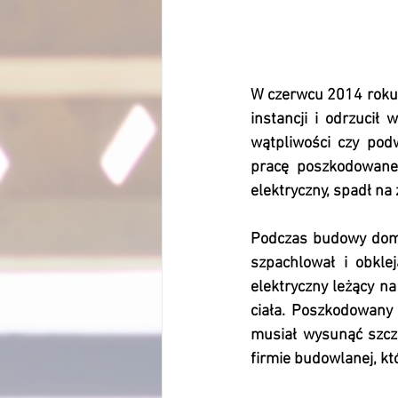
W czerwcu 2014 roku,
instancji i odrzuci
wątpliwości czy pod
pracę poszkodowaneg
elektryczny, spadł na 
Podczas budowy domu
szpachlował i obkle
elektryczny leżący na
ciała. Poszkodowany 
musiał wysunąć szcz
firmie budowlanej, kt